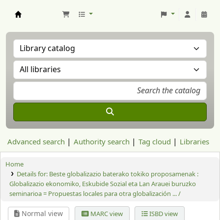
Aranzadi Zientzia Elkartea Liburutegia
Advanced search
Authority search
Tag cloud
Libraries
Home
Details for:
Beste globalizazio baterako tokiko proposamenak :
Globalizazio ekonomiko, Eskubide Sozial eta Lan Arauei buruzko
seminarioa = Propuestas locales para otra globalización ... /
Normal view
MARC view
ISBD view