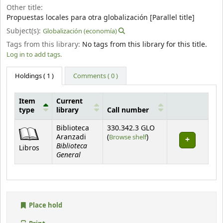
Other title:
Propuestas locales para otra globalización [Parallel title]
Subject(s):
Globalización (economía)
Tags from this library:
No tags from this library for this title.
Log in to add tags.
Holdings
( 1 )
Comments ( 0 )
Item
Current
type
library
Call number
Holdings
Biblioteca
330.342.3 GLO
(Opens below)
Aranzadi
(
Browse shelf
)
Biblioteca
Libros
General
Place hold