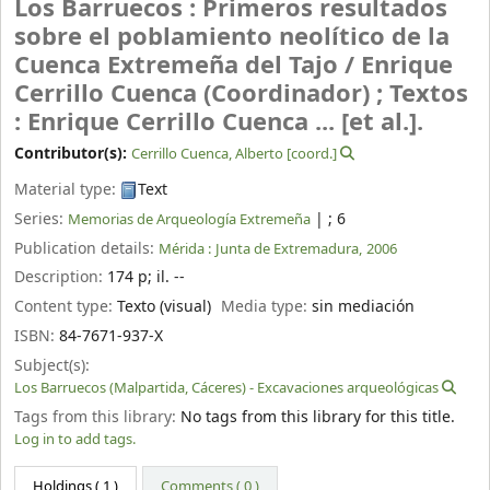
Los Barruecos : Primeros resultados
sobre el poblamiento neolítico de la
Cuenca Extremeña del Tajo /
Enrique
Cerrillo Cuenca (Coordinador) ; Textos
: Enrique Cerrillo Cuenca ... [et al.].
Contributor(s):
Cerrillo Cuenca, Alberto
[coord.]
Material type:
Text
Series:
|
; 6
Memorias de Arqueología Extremeña
Publication details:
Mérida :
Junta de Extremadura,
2006
Description:
174 p
;
il. --
Content type:
Texto (visual)
Media type:
sin mediación
ISBN:
84-7671-937-X
Subject(s):
Los Barruecos (Malpartida, Cáceres) - Excavaciones arqueológicas
Tags from this library:
No tags from this library for this title.
Log in to add tags.
Holdings
( 1 )
Comments ( 0 )