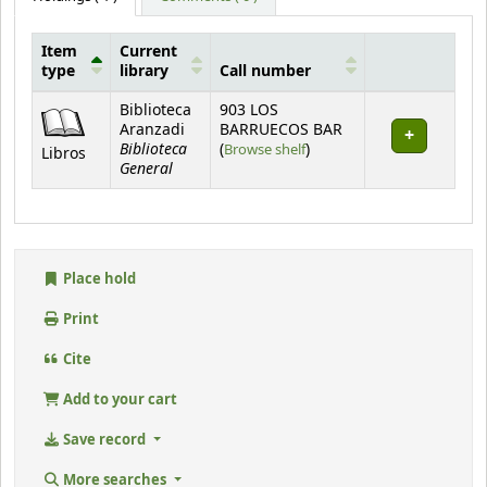
Item
Current
type
library
Call number
Holdings
Biblioteca
903 LOS
Aranzadi
BARRUECOS BAR
Biblioteca
(Opens below)
(
Browse shelf
)
Libros
General
Place hold
Print
Cite
Add to your cart
Save record
More searches