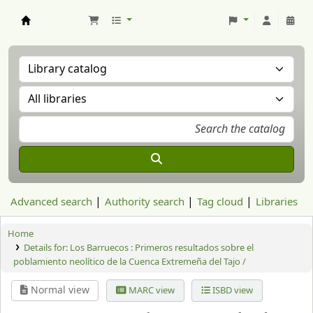
Aranzadi Zientzia Elkartea Liburutegia
Advanced search
Authority search
Tag cloud
Libraries
Home
Details for:
Los Barruecos : Primeros resultados sobre el
poblamiento neolítico de la Cuenca Extremeña del Tajo /
Normal view
MARC view
ISBD view