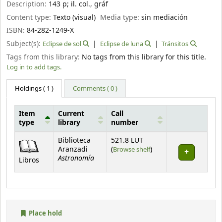
Description:
143 p
;
il. col., gráf
Content type:
Texto (visual)
Media type:
sin mediación
ISBN:
84-282-1249-X
Subject(s):
Eclipse de sol
Eclipse de luna
Tránsitos
Tags from this library:
No tags from this library for this title.
Log in to add tags.
Holdings
( 1 )
Comments ( 0 )
Item
Current
Call
type
library
number
Holdings
Biblioteca
521.8 LUT
(Opens below)
Aranzadi
(
Browse shelf
)
Astronomía
Libros
Place hold