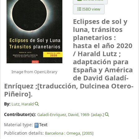
ISBD view
Eclipses de sol y
luna, tránsitos
planetarios :
hasta el año 2020
/
Harald Lutz ;
adaptación para
España y América
Image from OpenLibrary
de David Galadí-
Enríquez ;[traducción, Dulcinea Otero-
Piñeiro].
By:
Lutz, Harald
Contributor(s):
Galadí-Enríquez, David
, 1969-
[adap.]
Material type:
Text
Publication details:
Barcelona :
Omega,
[2005]