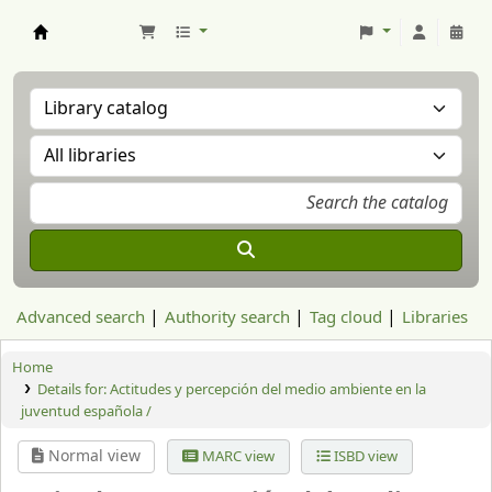
Aranzadi Zientzia Elkartea Liburutegia
Advanced search
Authority search
Tag cloud
Libraries
Home
Details for:
Actitudes y percepción del medio ambiente en la
juventud española /
Normal view
MARC view
ISBD view