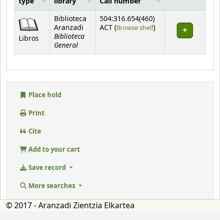
type
library
Call number
Holdings
Biblioteca
504:316.654(460)
(Opens below)
Aranzadi
ACT (
Browse shelf
)
Biblioteca
Libros
General
Place hold
Print
Cite
Add to your cart
Save record
More searches
© 2017 - Aranzadi Zientzia Elkartea