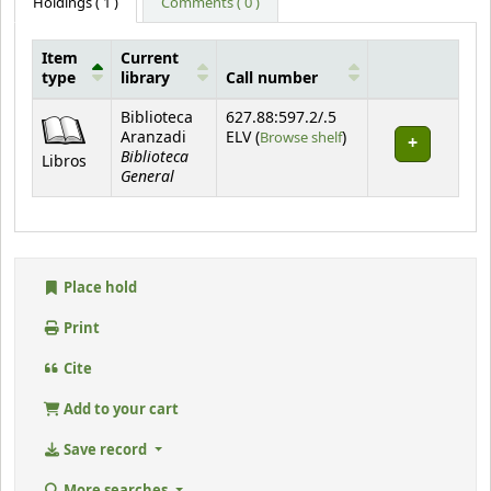
Holdings
( 1 )
Comments ( 0 )
Item
Current
type
library
Call number
Holdings
Biblioteca
627.88:597.2/.5
(Opens below)
Aranzadi
ELV (
Browse shelf
)
Biblioteca
Libros
General
Place hold
Print
Cite
Add to your cart
Save record
More searches