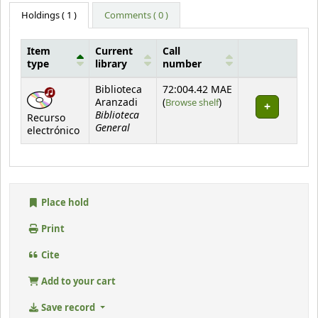
Holdings
( 1 )
Comments ( 0 )
Item
Current
Call
type
library
number
Holdings
Biblioteca
72:004.42 MAE
(Opens below)
Aranzadi
(
Browse shelf
)
Biblioteca
Recurso
General
electrónico
Place hold
Print
Cite
Add to your cart
Save record