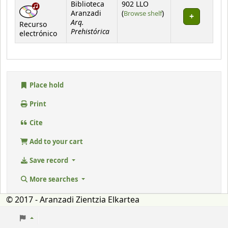
Holdings
Biblioteca
902 LLO
(Opens below)
Aranzadi
(
Browse shelf
)
Arq.
Recurso
Prehistórica
electrónico
Place hold
Print
Cite
Add to your cart
Save record
More searches
© 2017 - Aranzadi Zientzia Elkartea