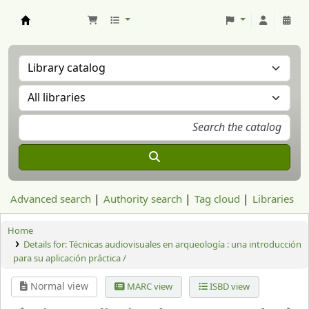
Aranzadi Zientzia Elkartea Liburutegia
Advanced search
Authority search
Tag cloud
Libraries
Home
Details for:
Técnicas audiovisuales en arqueología : una introducción
para su aplicación práctica /
Normal view
MARC view
ISBD view