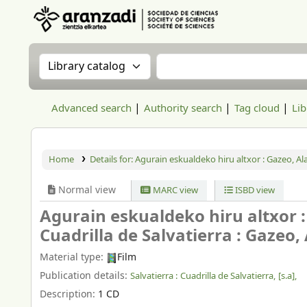
Aranzadi Zientzia Elkartea Liburutegia
Search the catalog by:
Search the catalog
Advanced search
Authority search
Tag cloud
Lib
Home
Details for:
Agurain eskualdeko hiru altxor : Gazeo, Alai
Normal view
MARC view
ISBD view
Agurain eskualdeko hiru altxor : 
Cuadrilla de Salvatierra : Gazeo,
Material type:
Film
Publication details:
Salvatierra :
Cuadrilla de Salvatierra,
[s.a],
Description:
1 CD