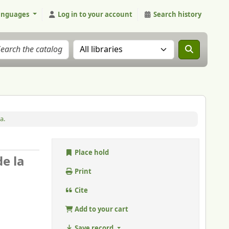
anguages
Log in to your account
Search history
Search the catalog in:
a.
Place hold
de la
Print
Cite
Add to your cart
Save record