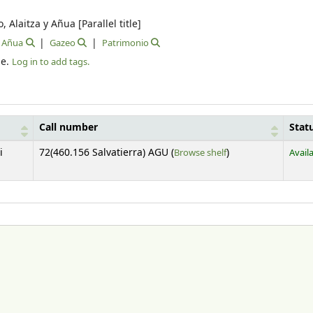
, Alaitza y Añua [Parallel title]
Añua
Gazeo
Patrimonio
le.
Log in to add tags.
Call number
Stat
(Opens below)
i
72(460.156 Salvatierra) AGU (
Browse shelf
)
Avail