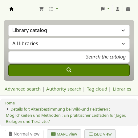
Aranzadi Zientzia Elkartea Liburutegia
Advanced search
Authority search
Tag cloud
Libraries
Home
Details for:
Altersbestimmung bei Wild-und Pelztieren :
Möglichkeiten und Methoden : Ein praktischer Leitfaden für Jäger,
Biologen und Tierärzte /
Normal view
MARC view
ISBD view