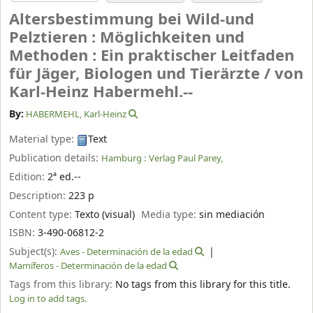
Altersbestimmung bei Wild-und
Pelztieren : Möglichkeiten und
Methoden : Ein praktischer Leitfaden
für Jäger, Biologen und Tierärzte /
von
Karl-Heinz Habermehl.--
By:
HABERMEHL, Karl-Heinz
Material type:
Text
Publication details:
Hamburg :
Verlag Paul Parey,
Edition:
2ª ed.--
Description:
223 p
Content type:
Texto (visual)
Media type:
sin mediación
ISBN:
3-490-06812-2
Subject(s):
Aves - Determinación de la edad
Mamíferos - Determinación de la edad
Tags from this library:
No tags from this library for this title.
Log in to add tags.