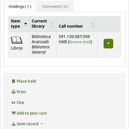
Holdings
( 1 )
Comments ( 0 )
Item
Current
type
library
Call number
Holdings
Biblioteca
591.139.087:599
(Opens below)
Aranzadi
HAB (
Browse shelf
)
Biblioteca
Libros
General
Place hold
Print
Cite
Add to your cart
Save record