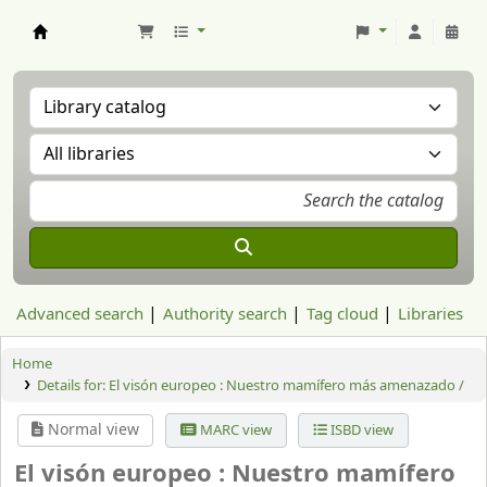
Aranzadi Zientzia Elkartea Liburutegia
Advanced search
Authority search
Tag cloud
Libraries
Home
Details for:
El visón europeo : Nuestro mamífero más amenazado /
Normal view
MARC view
ISBD view
El visón europeo : Nuestro mamífero