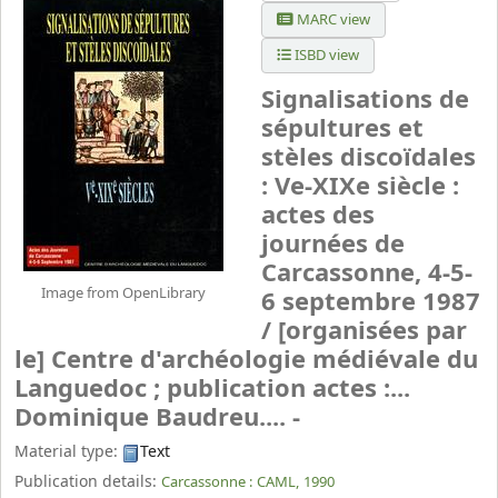
MARC view
ISBD view
Signalisations de
sépultures et
stèles discoïdales
: Ve-XIXe siècle :
actes des
journées de
Carcassonne, 4-5-
Image from OpenLibrary
6 septembre 1987
/
[organisées par
le] Centre d'archéologie médiévale du
Languedoc ; publication actes :...
Dominique Baudreu.... -
Material type:
Text
Publication details:
Carcassonne :
CAML,
1990