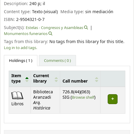
Description:
240 p
;
il
Content type:
Texto (visual)
Media type:
sin mediación
ISBN:
2-9504321-0-7
Subject(s):
Estelas - Congresos y Asambleas
Monumentos funerarios
Tags from this library:
No tags from this library for this title.
Log in to add tags.
Holdings
( 1 )
Comments ( 0 )
Item
Current
type
library
Call number
Holdings
Biblioteca
726.8(44)(063)
(Opens below)
Aranzadi
SIG (
Browse shelf
)
Arq.
Libros
Histórica