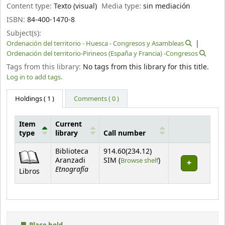
Content type:
Texto (visual)
Media type:
sin mediación
ISBN:
84-400-1470-8
Subject(s):
Ordenación del territorio - Huesca - Congresos y Asambleas
Ordenación del territorio-Pirineos (España y Francia) -Congresos
Tags from this library:
No tags from this library for this title.
Log in to add tags.
Holdings
( 1 )
Comments ( 0 )
Item
Current
type
library
Call number
Holdings
Biblioteca
914.60(234.12)
(Opens below)
Aranzadi
SIM (
Browse shelf
)
Etnografía
Libros