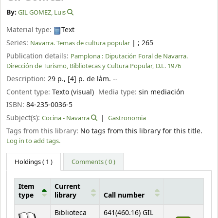
By:
GIL GOMEZ, Luis
Material type:
Text
Series:
|
; 265
Navarra. Temas de cultura popular
Publication details:
Pamplona :
Diputación Foral de Navarra.
Dirección de Turismo, Bibliotecas y Cultura Popular,
D.L. 1976
Description:
29 p., [4] p. de làm. --
Content type:
Texto (visual)
Media type:
sin mediación
ISBN:
84-235-0036-5
Subject(s):
Cocina - Navarra
Gastronomia
Tags from this library:
No tags from this library for this title.
Log in to add tags.
Holdings
( 1 )
Comments ( 0 )
Item
Current
type
library
Call number
Holdings
Biblioteca
641(460.16) GIL