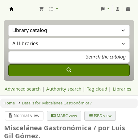
Aranzadi Zientzia Elkartea Liburutegia
Advanced search
Authority search
Tag cloud
Libraries
Home
Details for:
Miscelánea Gastronómica /
Normal view
MARC view
ISBD view
Miscelánea Gastronómica /
por Luis
Gil Gómez.