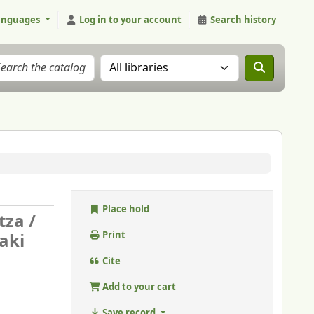
anguages
Log in to your account
Search history
Search the catalog in:
Place hold
tza /
aki
Print
Cite
Add to your cart
Save record