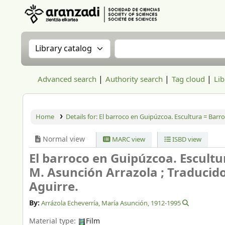
Aranzadi Zientzia Elkartea Liburutegia
Search the catalog by:
Search the catalog
Advanced search
Authority search
Tag cloud
Lib
Home
Details for:
El barroco en Guipúzcoa. Escultura = Barr
Normal view
MARC view
ISBD view
El barroco en Guipúzcoa. Escultu
M. Asunción Arrazola ; Traducido 
Aguirre.
By:
Arrázola Echeverría, María Asunción
, 1912-1995
Material type:
Film