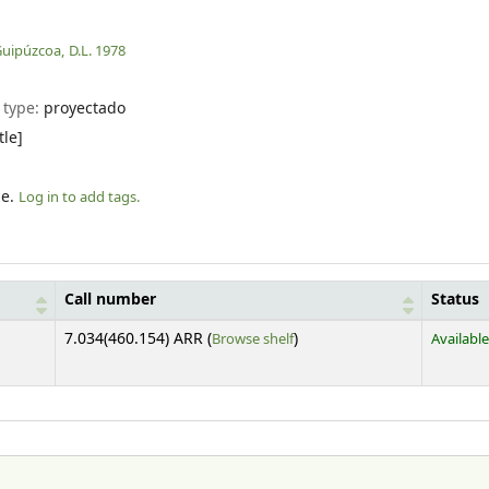
Guipúzcoa,
D.L. 1978
 type:
proyectado
tle]
le.
Log in to add tags.
Call number
Status
(Opens below)
7.034(460.154) ARR (
Browse shelf
)
Available