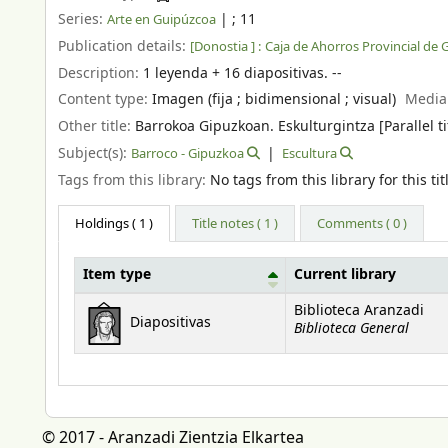
Series:
|
; 11
Arte en Guipúzcoa
Publication details:
[Donostia ] :
Caja de Ahorros Provincial de 
Description:
1 leyenda + 16 diapositivas. --
Content type:
Imagen (fija ; bidimensional ; visual)
Media
Other title:
Barrokoa Gipuzkoan. Eskulturgintza [Parallel ti
Subject(s):
Barroco - Gipuzkoa
Escultura
Tags from this library:
No tags from this library for this tit
Holdings
( 1 )
Title notes ( 1 )
Comments ( 0 )
Item type
Current library
Holdings
Biblioteca Aranzadi
Diapositivas
Biblioteca General
© 2017 - Aranzadi Zientzia Elkartea