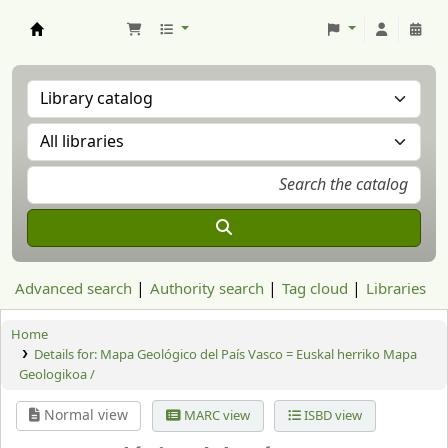
Aranzadi Zientzia Elkartea Liburutegia
Advanced search
Authority search
Tag cloud
Libraries
Home
Details for:
Mapa Geológico del País Vasco = Euskal herriko Mapa
Geologikoa /
Normal view
MARC view
ISBD view