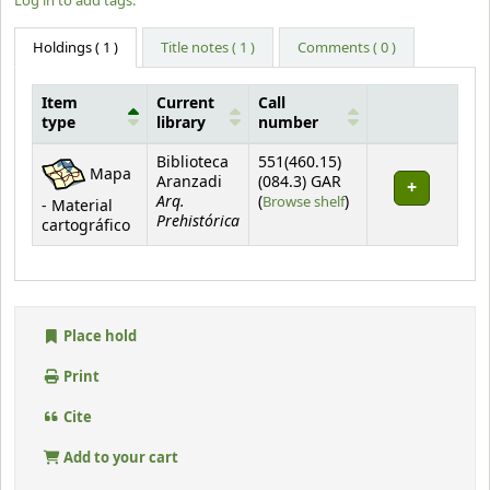
Log in to add tags.
Holdings
( 1 )
Title notes ( 1 )
Comments ( 0 )
Item
Current
Call
type
library
number
Holdings
Biblioteca
551(460.15)
Mapa
Aranzadi
(084.3) GAR
Arq.
(Opens below)
(
Browse shelf
)
- Material
Prehistórica
cartográfico
Place hold
Print
Cite
Add to your cart