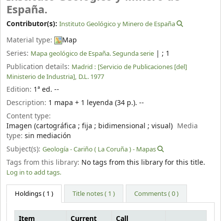
España.
Contributor(s):
Instituto Geológico y Minero de España
Material type:
Map
Series:
|
; 1
Mapa geológico de España. Segunda serie
Publication details:
Madrid :
[Servicio de Publicaciones [del]
Ministerio de Industria],
D.L. 1977
Edition:
1ª ed. --
Description:
1 mapa + 1 leyenda (34 p.). --
Content type:
Imagen (cartográfica ; fija ; bidimensional ; visual)
Media
type:
sin mediación
Subject(s):
Geología - Cariño ( La Coruña ) - Mapas
Tags from this library:
No tags from this library for this title.
Log in to add tags.
Holdings
( 1 )
Title notes ( 1 )
Comments ( 0 )
Item
Current
Call