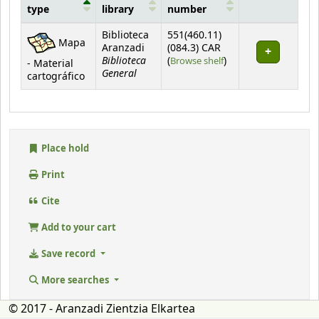
type
library
number
Holdings
Biblioteca
551(460.11)
Mapa
Aranzadi
(084.3) CAR
Biblioteca
(Opens below)
(
Browse shelf
)
- Material
General
cartográfico
Place hold
Print
Cite
Add to your cart
Save record
More searches
© 2017 - Aranzadi Zientzia Elkartea