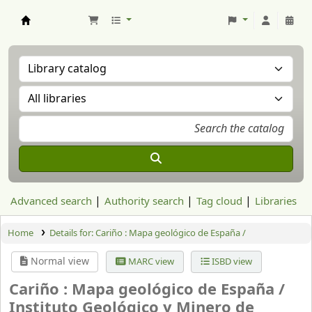
Aranzadi Zientzia Elkartea Liburutegia
Advanced search
Authority search
Tag cloud
Libraries
Home
Details for:
Cariño :
Mapa geológico de España /
Normal view
MARC view
ISBD view
Cariño : Mapa geológico de España /
Instituto Geológico y Minero de