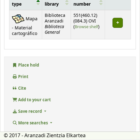
type
library
number
Holdings
Biblioteca
551(460.12)
Mapa
Aranzadi
(084.3) OVI
Biblioteca
(Opens below)
(
Browse shelf
)
- Material
General
cartográfico
Place hold
Print
Cite
Add to your cart
Save record
More searches
© 2017 - Aranzadi Zientzia Elkartea