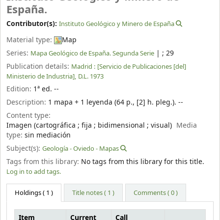
España.
Contributor(s):
Instituto Geológico y Minero de España
Material type:
Map
Series:
|
; 29
Mapa Geológico de España. Segunda Serie
Publication details:
Madrid :
[Servicio de Publicaciones [del]
Ministerio de Industria],
D.L. 1973
Edition:
1ª ed. --
Description:
1 mapa + 1 leyenda (64 p., [2] h. pleg.). --
Content type:
Imagen (cartográfica ; fija ; bidimensional ; visual)
Media
type:
sin mediación
Subject(s):
Geología - Oviedo - Mapas
Tags from this library:
No tags from this library for this title.
Log in to add tags.
Holdings
( 1 )
Title notes ( 1 )
Comments ( 0 )
Item
Current
Call