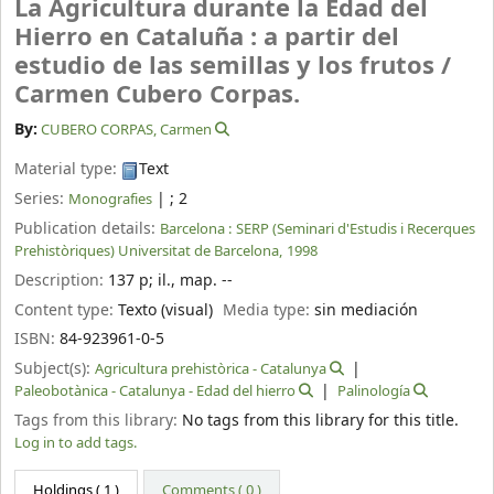
La Agricultura durante la Edad del
Hierro en Cataluña : a partir del
estudio de las semillas y los frutos /
Carmen Cubero Corpas.
By:
CUBERO CORPAS, Carmen
Material type:
Text
Series:
|
; 2
Monografies
Publication details:
Barcelona :
SERP (Seminari d'Estudis i Recerques
Prehistòriques) Universitat de Barcelona,
1998
Description:
137 p
;
il., map. --
Content type:
Texto (visual)
Media type:
sin mediación
ISBN:
84-923961-0-5
Subject(s):
Agricultura prehistòrica - Catalunya
Paleobotànica - Catalunya - Edad del hierro
Palinología
Tags from this library:
No tags from this library for this title.
Log in to add tags.
Holdings
( 1 )
Comments ( 0 )