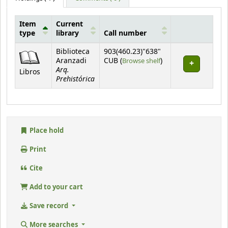
Item
Current
type
library
Call number
Holdings
Biblioteca
903(460.23)"638"
(Opens below)
Aranzadi
CUB (
Browse shelf
)
Arq.
Libros
Prehistórica
Place hold
Print
Cite
Add to your cart
Save record
More searches