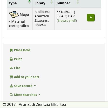
type
library
number
Holdings
Biblioteca
551(460.11)
Mapa
Aranzadi
(084.3) BAR
Biblioteca
(Opens below)
(
Browse shelf
)
- Material
General
cartográfico
Place hold
Print
Cite
Add to your cart
Save record
More searches
© 2017 - Aranzadi Zientzia Elkartea