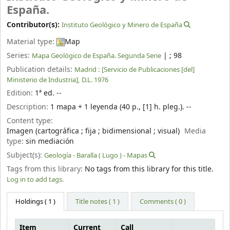
España.
Contributor(s):
Instituto Geológico y Minero de España
Material type:
Map
Series:
|
; 98
Mapa Geológico de España. Segunda Serie
Publication details:
Madrid :
[Servicio de Publicaciones [del]
Ministerio de Industria],
D.L. 1976
Edition:
1ª ed. --
Description:
1 mapa + 1 leyenda (40 p., [1] h. pleg.). --
Content type:
Imagen (cartográfica ; fija ; bidimensional ; visual)
Media
type:
sin mediación
Subject(s):
Geología - Baralla ( Lugo ) - Mapas
Tags from this library:
No tags from this library for this title.
Log in to add tags.
Holdings
( 1 )
Title notes ( 1 )
Comments ( 0 )
Item
Current
Call