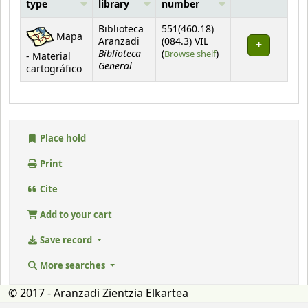
type
library
number
Holdings
Biblioteca
551(460.18)
Mapa
Aranzadi
(084.3) VIL
Biblioteca
(Opens below)
(
Browse shelf
)
- Material
General
cartográfico
Place hold
Print
Cite
Add to your cart
Save record
More searches
© 2017 - Aranzadi Zientzia Elkartea