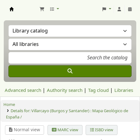
Aranzadi Zientzia Elkartea Liburutegia
Advanced search
Authority search
Tag cloud
Libraries
Home
Details for:
Villarcayo (Burgos y Santander) : Mapa Geológico de
España /
Normal view
MARC view
ISBD view