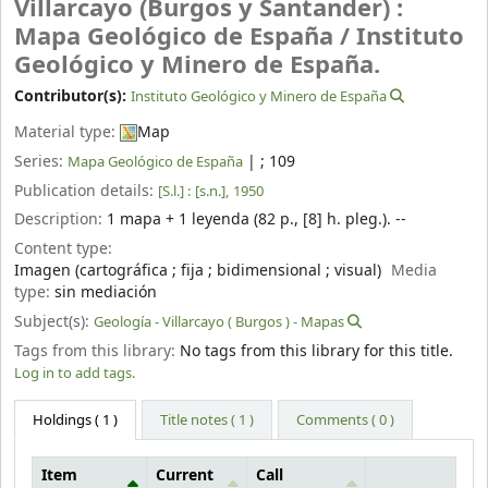
Villarcayo (Burgos y Santander) :
Mapa Geológico de España /
Instituto
Geológico y Minero de España.
Contributor(s):
Instituto Geológico y Minero de España
Material type:
Map
Series:
|
; 109
Mapa Geológico de España
Publication details:
[S.l.] :
[s.n.],
1950
Description:
1 mapa + 1 leyenda (82 p., [8] h. pleg.). --
Content type:
Imagen (cartográfica ; fija ; bidimensional ; visual)
Media
type:
sin mediación
Subject(s):
Geología - Villarcayo ( Burgos ) - Mapas
Tags from this library:
No tags from this library for this title.
Log in to add tags.
Holdings
( 1 )
Title notes ( 1 )
Comments ( 0 )
Item
Current
Call