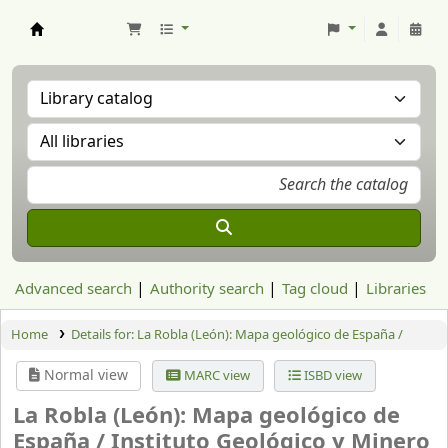
Aranzadi Zientzia Elkartea Liburutegia
Advanced search
Authority search
Tag cloud
Libraries
Home
Details for:
La Robla (León): Mapa geológico de España /
Normal view
MARC view
ISBD view
La Robla (León): Mapa geológico de
España /
Instituto Geológico y Minero