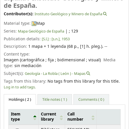
de España.
Contributor(s):
Instituto Geológico y Minero de España
Material type:
Map
Series:
|
; 129
Mapa Geológico de España
Publication details:
[S.l.] :
[s.n.],
1953
Description:
1 mapa + 1 leyenda (68 p., [1] h. pleg.). --
Content type:
Imagen (cartográfica ; fija ; bidimensional ; visual)
Media
type:
sin mediación
Subject(s):
Geología - La Robla ( León ) - Mapas
Tags from this library:
No tags from this library for this title.
Log in to add tags.
Holdings
( 2 )
Title notes ( 1 )
Comments ( 0 )
Item
Current
Call
type
library
number
Holdings