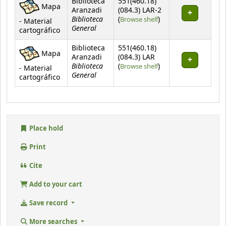
Biblioteca
551(460.18)
Mapa
Aranzadi
(084.3) LAR-2
Biblioteca
(Opens below)
(
Browse shelf
)
- Material
General
cartográfico
Biblioteca
551(460.18)
Mapa
Aranzadi
(084.3) LAR
Biblioteca
(Opens below)
(
Browse shelf
)
- Material
General
cartográfico
Place hold
Print
Cite
Add to your cart
Save record
More searches