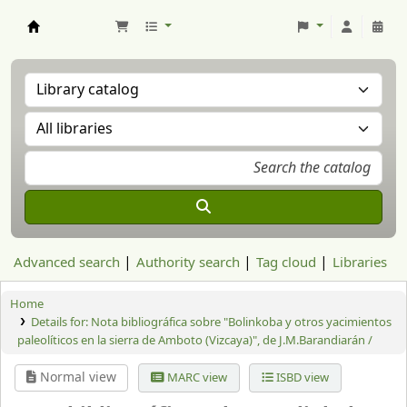
Aranzadi Zientzia Elkartea Liburutegia
Advanced search
Authority search
Tag cloud
Libraries
Home
Details for:
Nota bibliográfica sobre "Bolinkoba y otros yacimientos
paleolíticos en la sierra de Amboto (Vizcaya)", de J.M.Barandiarán /
Normal view
MARC view
ISBD view