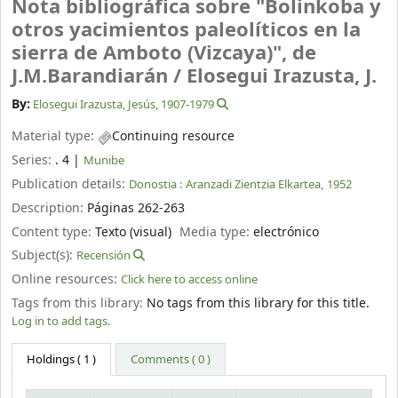
Nota bibliográfica sobre "Bolinkoba y
otros yacimientos paleolíticos en la
sierra de Amboto (Vizcaya)", de
J.M.Barandiarán /
Elosegui Irazusta, J.
By:
Elosegui Irazusta, Jesús
, 1907-1979
Material type:
Continuing resource
Series:
. 4
|
Munibe
Publication details:
Donostia :
Aranzadi Zientzia Elkartea,
1952
Description:
Páginas 262-263
Content type:
Texto (visual)
Media type:
electrónico
Subject(s):
Recensión
Online resources:
Click here to access online
Tags from this library:
No tags from this library for this title.
Log in to add tags.
Holdings
( 1 )
Comments ( 0 )