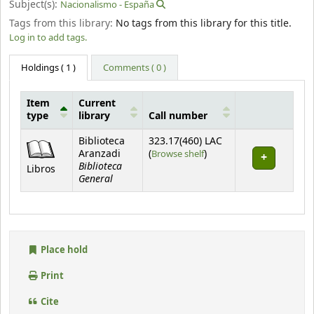
Subject(s):
Nacionalismo - España
Tags from this library:
No tags from this library for this title.
Log in to add tags.
Holdings
( 1 )
Comments ( 0 )
Item
Current
type
library
Call number
Holdings
Biblioteca
323.17(460) LAC
(Opens below)
Aranzadi
(
Browse shelf
)
Biblioteca
Libros
General
Place hold
Print
Cite