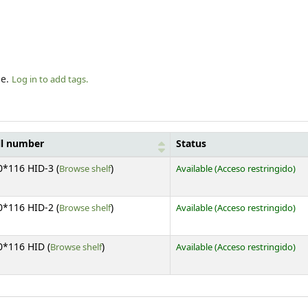
le.
Log in to add tags.
ll number
Status
(Opens below)
0*116 HID-3 (
Browse shelf
)
Available
(Acceso restringido)
(Opens below)
0*116 HID-2 (
Browse shelf
)
Available
(Acceso restringido)
(Opens below)
0*116 HID (
Browse shelf
)
Available
(Acceso restringido)