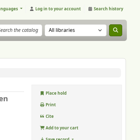
anguages
Log in to your account
Search history
Search the catalog in:
Place hold
 en
Print
Cite
Add to your cart
Save record