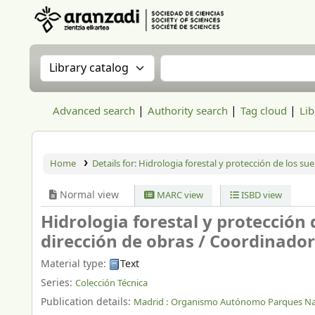
Aranzadi Zientzia Elkartea Liburutegia
Search the catalog by:
Search the catalog
Advanced search
Authority search
Tag cloud
Lib
Home
Details for:
Hidrologia forestal y protección de los sue
Normal view
MARC view
ISBD view
Hidrologia forestal y protección 
dirección de obras /
Coordinador
Material type:
Text
Series:
Colección Técnica
Publication details:
Madrid :
Organismo Autónomo Parques Naci