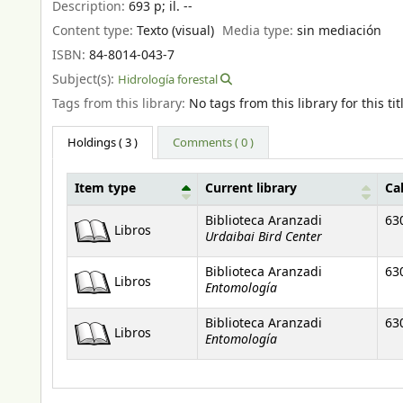
Description:
693 p
;
il. --
Content type:
Texto (visual)
Media type:
sin mediación
ISBN:
84-8014-043-7
Subject(s):
Hidrología forestal
Tags from this library:
No tags from this library for this tit
Holdings
( 3 )
Comments ( 0 )
Item type
Current library
Ca
Holdings
Biblioteca Aranzadi
63
Libros
Urdaibai Bird Center
Biblioteca Aranzadi
63
Libros
Entomología
Biblioteca Aranzadi
63
Libros
Entomología