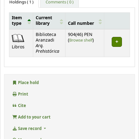
Holdings
( 1 )
Comments ( 0 )
Item
Current
type
library
Call number
Holdings
Biblioteca
904(46) PEN
(Opens below)
Aranzadi
(
Browse shelf
)
Arq.
Libros
Prehistórica
Place hold
Print
Cite
Add to your cart
Save record