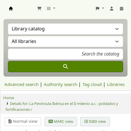
Aranzadi Zientzia Elkartea Liburutegia
Advanced search
Authority search
Tag cloud
Libraries
Home
Details for:
La Península Ibérica en el II milenio a.c. : poblados y
fortificaciones /
Normal view
MARC view
ISBD view