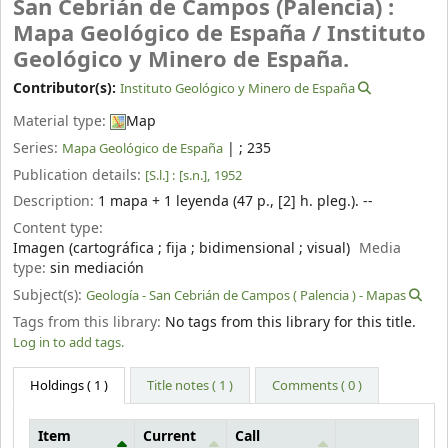
San Cebrián de Campos (Palencia) :
Mapa Geológico de España /
Instituto
Geológico y Minero de España.
Contributor(s):
Instituto Geológico y Minero de España
Material type:
Map
Series:
|
; 235
Mapa Geológico de España
Publication details:
[S.l.] :
[s.n.],
1952
Description:
1 mapa + 1 leyenda (47 p., [2] h. pleg.). --
Content type:
Imagen (cartográfica ; fija ; bidimensional ; visual)
Media
type:
sin mediación
Subject(s):
Geología - San Cebrián de Campos ( Palencia ) - Mapas
Tags from this library:
No tags from this library for this title.
Log in to add tags.
Holdings
( 1 )
Title notes ( 1 )
Comments ( 0 )
Item
Current
Call