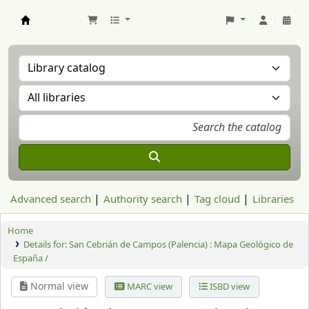
Aranzadi Zientzia Elkartea Liburutegia
Advanced search
Authority search
Tag cloud
Libraries
Home
Details for:
San Cebrián de Campos (Palencia) : Mapa Geológico de
España /
Normal view
MARC view
ISBD view