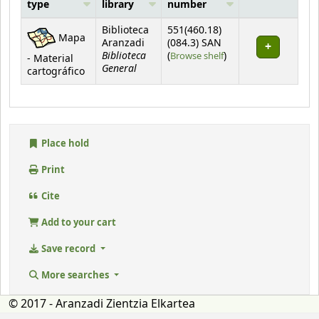
type
library
number
Holdings
Biblioteca
551(460.18)
Mapa
Aranzadi
(084.3) SAN
Biblioteca
(Opens below)
(
Browse shelf
)
- Material
General
cartográfico
Place hold
Print
Cite
Add to your cart
Save record
More searches
© 2017 - Aranzadi Zientzia Elkartea