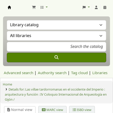
Aranzadi Zientzia Elkartea Liburutegia
Advanced search
Authority search
Tag cloud
Libraries
Home
Details for:
Las villae tardorromanas en el occidente del Imperio :
arquitectura y función : IV Coloquio Internacional de Arqueología en
Gijón /
Normal view
MARC view
ISBD view