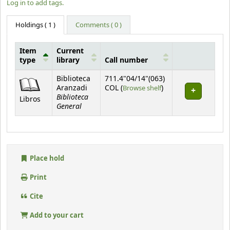
Log in to add tags.
Holdings
( 1 )
Comments ( 0 )
Item
Current
type
library
Call number
Holdings
Biblioteca
711.4"04/14"(063)
(Opens below)
Aranzadi
COL (
Browse shelf
)
Biblioteca
Libros
General
Place hold
Print
Cite
Add to your cart