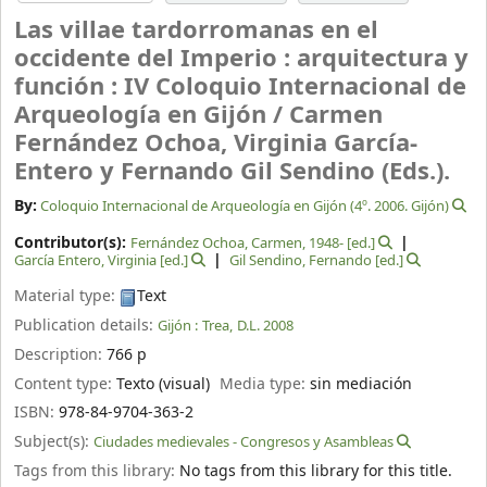
Las villae tardorromanas en el
occidente del Imperio : arquitectura y
función : IV Coloquio Internacional de
Arqueología en Gijón /
Carmen
Fernández Ochoa, Virginia García-
Entero y Fernando Gil Sendino (Eds.).
By:
Coloquio Internacional de Arqueología en Gijón (4º. 2006. Gijón)
Contributor(s):
Fernández Ochoa, Carmen
, 1948-
[ed.]
García Entero, Virginia
[ed.]
Gil Sendino, Fernando
[ed.]
Material type:
Text
Publication details:
Gijón :
Trea,
D.L. 2008
Description:
766 p
Content type:
Texto (visual)
Media type:
sin mediación
ISBN:
978-84-9704-363-2
Subject(s):
Ciudades medievales - Congresos y Asambleas
Tags from this library:
No tags from this library for this title.