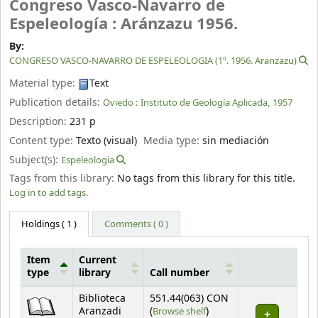
Congreso Vasco-Navarro de
Espeleología : Aránzazu 1956.
By:
CONGRESO VASCO-NAVARRO DE ESPELEOLOGIA (1º. 1956. Aranzazu)
Material type:
Text
Publication details:
Oviedo :
Instituto de Geología Aplicada,
1957
Description:
231 p
Content type:
Texto (visual)
Media type:
sin mediación
Subject(s):
Espeleologia
Tags from this library:
No tags from this library for this title.
Log in to add tags.
Holdings
( 1 )
Comments ( 0 )
Item
Current
type
library
Call number
Holdings
Biblioteca
551.44(063) CON
(Opens below)
Aranzadi
(
Browse shelf
)