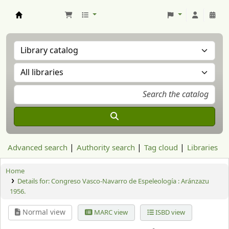
Aranzadi Zientzia Elkartea Liburutegia
Advanced search
Authority search
Tag cloud
Libraries
Home
Details for:
Congreso Vasco-Navarro de Espeleología :
Aránzazu
1956.
Normal view
MARC view
ISBD view