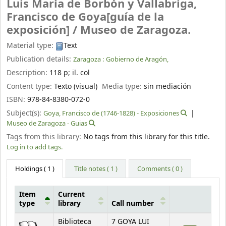
Luis María de Borbón y Vallabriga,
Francisco de Goya[guía de la
exposición] /
Museo de Zaragoza.
Material type:
Text
Publication details:
Zaragoza :
Gobierno de Aragón,
Description:
118 p
;
il. col
Content type:
Texto (visual)
Media type:
sin mediación
ISBN:
978-84-8380-072-0
Subject(s):
Goya, Francisco de (1746-1828) - Exposiciones
Museo de Zaragoza - Guias
Tags from this library:
No tags from this library for this title.
Log in to add tags.
Holdings
( 1 )
Title notes ( 1 )
Comments ( 0 )
Item
Current
type
library
Call number
Holdings
Biblioteca
7 GOYA LUI