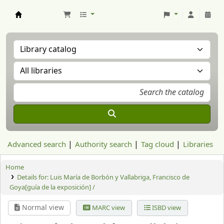
Aranzadi Zientzia Elkartea Liburutegia
Advanced search
Authority search
Tag cloud
Libraries
Home
Details for:
Luis María de Borbón y Vallabriga, Francisco de
Goya[guía de la exposición] /
Normal view
MARC view
ISBD view