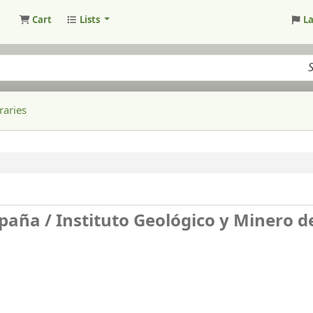
Cart
Lists
L
raries
spaña /
Instituto Geológico y Minero d