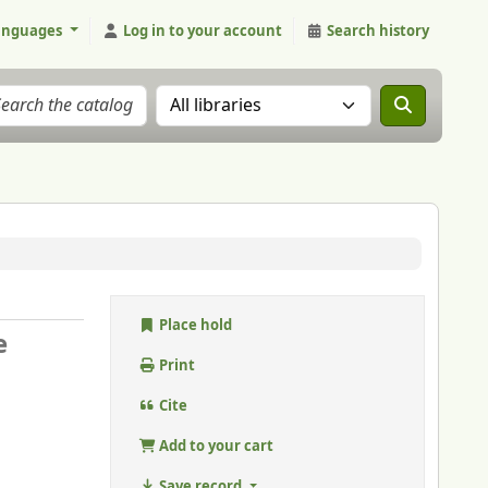
anguages
Log in to your account
Search history
Search the catalog in:
Place hold
e
Print
Cite
Add to your cart
Save record