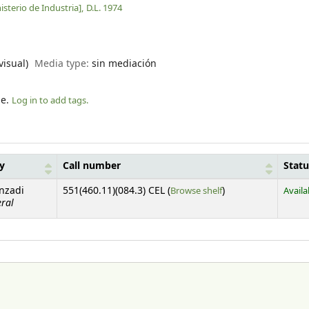
isterio de Industria],
D.L. 1974
visual)
Media type:
sin mediación
le.
Log in to add tags.
ry
Call number
Statu
(Opens below)
anzadi
551(460.11)(084.3) CEL (
Browse shelf
)
Availa
eral