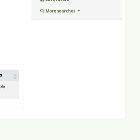
More searches
s
ble