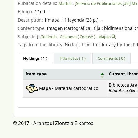
Publication details:
Madrid :
[Servicio de Publicaciones [del] Min
Edition:
1ª ed. --
Description:
1 mapa + 1 leyenda (28 p.). --
Content type:
Imagen (cartográfica ; fija ; bidimensional ; 
Subject(s):
Geología - Celanova ( Orense ) - Mapas
Tags from this library:
No tags from this library for this tit
Holdings
( 1 )
Title notes ( 1 )
Comments ( 0 )
Item type
Current libra
Holdings
Biblioteca Ar
Mapa - Material cartográfico
Biblioteca Gen
© 2017 - Aranzadi Zientzia Elkartea