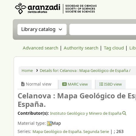
Aranzadi Zientzia Elkartea Liburutegia
Search the catalog by:
Search the catalog
Advanced search
Authority search
Tag cloud
Lib
Home
Details for:
Celanova : Mapa Geológico de España /
Normal view
MARC view
ISBD view
Celanova : Mapa Geológico de E
España.
Contributor(s):
Instituto Geológico y Minero de España
Material type:
Map
Series:
|
; 263
Mapa Geológico de España. Segunda Serie