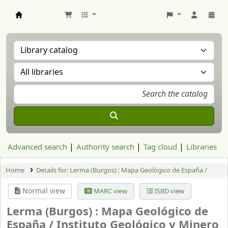
Aranzadi Zientzia Elkartea Liburutegia
Advanced search
Authority search
Tag cloud
Libraries
Home
Details for:
Lerma (Burgos) : Mapa Geológico de España /
Normal view
MARC view
ISBD view
Lerma (Burgos) : Mapa Geológico de
España /
Instituto Geológico y Minero