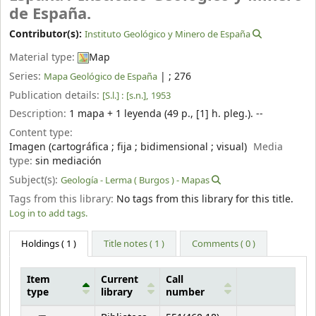
de España.
Contributor(s):
Instituto Geológico y Minero de España
Material type:
Map
Series:
|
; 276
Mapa Geológico de España
Publication details:
[S.l.] :
[s.n.],
1953
Description:
1 mapa + 1 leyenda (49 p., [1] h. pleg.). --
Content type:
Imagen (cartográfica ; fija ; bidimensional ; visual)
Media
type:
sin mediación
Subject(s):
Geología - Lerma ( Burgos ) - Mapas
Tags from this library:
No tags from this library for this title.
Log in to add tags.
Holdings
( 1 )
Title notes ( 1 )
Comments ( 0 )
Item
Current
Call
type
library
number
Holdings