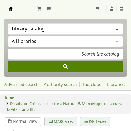
Aranzadi Zientzia Elkartea Liburutegia
Advanced search
Authority search
Tag cloud
Libraries
Home
Details for:
Crónica de Historia Natural. 5. Murciélagos de la cueva
de Aitzbitarte III /
Normal view
MARC view
ISBD view