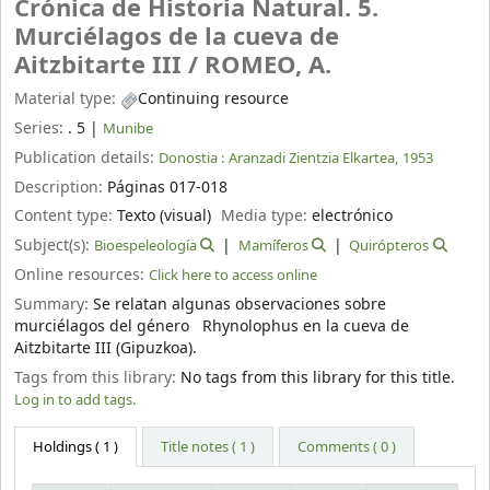
Crónica de Historia Natural. 5.
Murciélagos de la cueva de
Aitzbitarte III /
ROMEO, A.
Material type:
Continuing resource
Series:
. 5
|
Munibe
Publication details:
Donostia :
Aranzadi Zientzia Elkartea,
1953
Description:
Páginas 017-018
Content type:
Texto (visual)
Media type:
electrónico
Subject(s):
Bioespeleología
Mamíferos
Quirópteros
Online resources:
Click here to access online
Summary:
Se relatan algunas observaciones sobre
murciélagos del género Rhynolophus en la cueva de
Aitzbitarte III (Gipuzkoa).
Tags from this library:
No tags from this library for this title.
Log in to add tags.
Holdings
( 1 )
Title notes ( 1 )
Comments ( 0 )