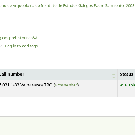
rio de Arqueoloxía do Instituto de Estudos Galegos Padre Sarmiento,
2008
gicos prehistóricos
le.
Log in to add tags.
Call number
Status
(Opens below)
7.031.1(83 Valparaiso) TRO (
Browse shelf
)
Availabl