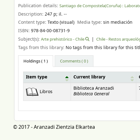
Publication details:
Santiago de Compostela(Coruña) :
Laborato
Description:
247 p
;
il. --
Content type:
Texto (visual)
Media type:
sin mediación
ISBN:
978-84-00-08731-9
Subject(s):
Arte prehistórico - Chile
Chile - Restos arqueoló
Tags from this library:
No tags from this library for this tit
Holdings
( 1 )
Comments ( 0 )
Item type
Current library
Holdings
Biblioteca Aranzadi
Libros
Biblioteca General
© 2017 - Aranzadi Zientzia Elkartea