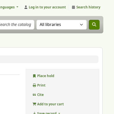
anguages
Log in to your account
Search history
Search the catalog in:
Place hold
Print
Cite
Add to your cart
Save record