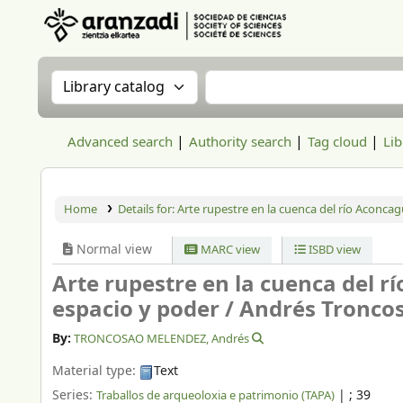
Aranzadi Zientzia Elkartea Liburutegia
Search the catalog by:
Search the catalog
Advanced search
Authority search
Tag cloud
Lib
Home
Details for:
Arte rupestre en la cuenca del río Aconcagua
Normal view
MARC view
ISBD view
Arte rupestre en la cuenca del rí
espacio y poder /
Andrés Troncos
By:
TRONCOSAO MELENDEZ, Andrés
Material type:
Text
Series:
|
; 39
Traballos de arqueoloxia e patrimonio (TAPA)