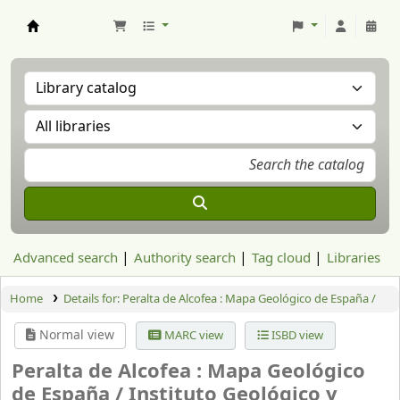
Aranzadi Zientzia Elkartea Liburutegia
Advanced search
Authority search
Tag cloud
Libraries
Home
Details for:
Peralta de Alcofea : Mapa Geológico de España /
Normal view
MARC view
ISBD view
Peralta de Alcofea : Mapa Geológico
de España /
Instituto Geológico y