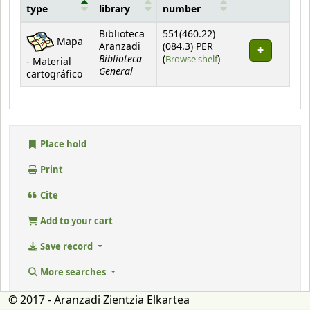
type
library
number
Holdings
Biblioteca
551(460.22)
Mapa
Aranzadi
(084.3) PER
Biblioteca
(Opens below)
(
Browse shelf
)
- Material
General
cartográfico
Place hold
Print
Cite
Add to your cart
Save record
More searches
© 2017 - Aranzadi Zientzia Elkartea