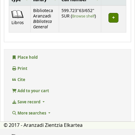
Holdings
Biblioteca
599.723"63/652"
(Opens below)
Aranzadi
SUR (
Browse shelf
)
Biblioteca
Libros
General
Place hold
Print
Cite
Add to your cart
Save record
More searches
© 2017 - Aranzadi Zientzia Elkartea