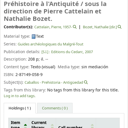
Préhistoire à l'Antiquité /
sous la
direction de Pierre Cattelain et
Nathalie Bozet.
Contributor(s):
Cattelain, Pierre
, 1957-
Bozet, Nathalie
[dir.]
Material type:
Text
Series:
Guides archéologiques du Malgré-Tout
Publication details:
[S.l.] :
Editions du Cedarc,
2007
Description:
208 p
;
il. --
Content type:
Texto (visual)
Media type:
sin mediación
ISBN:
2-87149-058-9
Subject(s):
Caballos - Prehistoria - Antigüedad
Tags from this library:
No tags from this library for this title.
Log in to add tags.
Holdings
( 1 )
Comments ( 0 )
Item
Current
type
library
Call number