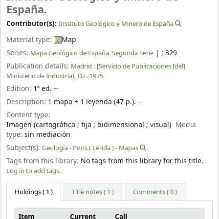
España.
Contributor(s):
Instituto Geológico y Minero de España
Material type:
Map
Series:
|
; 329
Mapa Geológico de España. Segunda Serie
Publication details:
Madrid :
[Servicio de Publicaciones [del]
Ministerio de Industria],
D.L. 1975
Edition:
1ª ed. --
Description:
1 mapa + 1 leyenda (47 p.). --
Content type:
Imagen (cartográfica ; fija ; bidimensional ; visual)
Media
type:
sin mediación
Subject(s):
Geología - Pons ( Lérida ) - Mapas
Tags from this library:
No tags from this library for this title.
Log in to add tags.
Holdings
( 1 )
Title notes ( 1 )
Comments ( 0 )
Item
Current
Call