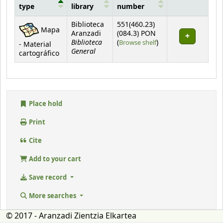
type
library
number
Holdings
Biblioteca
551(460.23)
Mapa
Aranzadi
(084.3) PON
Biblioteca
(Opens below)
(
Browse shelf
)
- Material
General
cartográfico
Place hold
Print
Cite
Add to your cart
Save record
More searches
© 2017 - Aranzadi Zientzia Elkartea