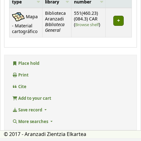
type
library
number
Holdings
Biblioteca
551(460.23)
Mapa
Aranzadi
(084.3) CAR
Biblioteca
(Opens below)
(
Browse shelf
)
- Material
General
cartográfico
Place hold
Print
Cite
Add to your cart
Save record
More searches
© 2017 - Aranzadi Zientzia Elkartea