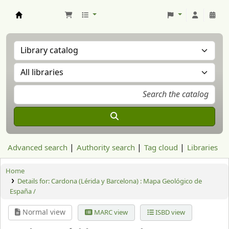
Aranzadi Zientzia Elkartea Liburutegia
Advanced search
Authority search
Tag cloud
Libraries
Home
Details for:
Cardona (Lérida y Barcelona) : Mapa Geológico de
España /
Normal view
MARC view
ISBD view