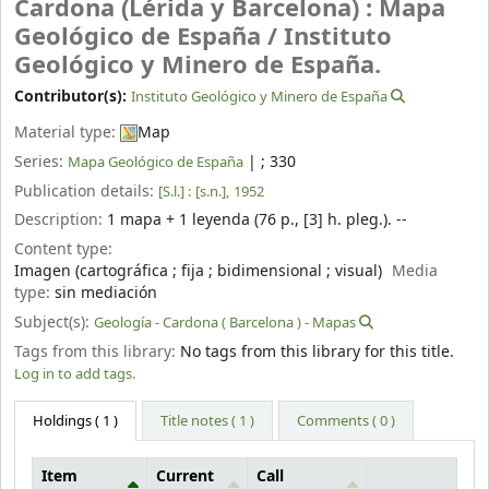
Cardona (Lérida y Barcelona) : Mapa
Geológico de España /
Instituto
Geológico y Minero de España.
Contributor(s):
Instituto Geológico y Minero de España
Material type:
Map
Series:
|
; 330
Mapa Geológico de España
Publication details:
[S.l.] :
[s.n.],
1952
Description:
1 mapa + 1 leyenda (76 p., [3] h. pleg.). --
Content type:
Imagen (cartográfica ; fija ; bidimensional ; visual)
Media
type:
sin mediación
Subject(s):
Geología - Cardona ( Barcelona ) - Mapas
Tags from this library:
No tags from this library for this title.
Log in to add tags.
Holdings
( 1 )
Title notes ( 1 )
Comments ( 0 )
Item
Current
Call