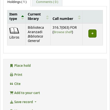
Holdings
( 1 )
Comments ( 0 )
Item
Current
type
library
Call number
Holdings
Biblioteca
316.7(063) FOR
(Opens below)
Aranzadi
(
Browse shelf
)
Biblioteca
Libros
General
Place hold
Print
Cite
Add to your cart
Save record