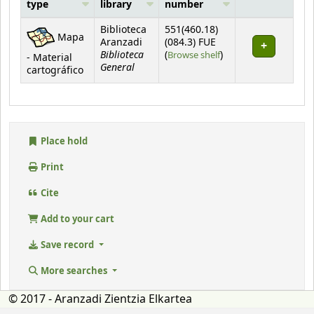
type
library
number
Holdings
Biblioteca
551(460.18)
Mapa
Aranzadi
(084.3) FUE
Biblioteca
(Opens below)
(
Browse shelf
)
- Material
General
cartográfico
Place hold
Print
Cite
Add to your cart
Save record
More searches
© 2017 - Aranzadi Zientzia Elkartea