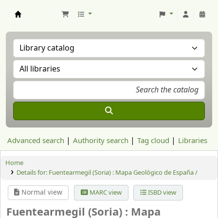
Aranzadi Zientzia Elkartea Liburutegia
Advanced search
Authority search
Tag cloud
Libraries
Home
Details for:
Fuentearmegil (Soria) : Mapa Geológico de España /
Normal view
MARC view
ISBD view
Fuentearmegil (Soria) : Mapa