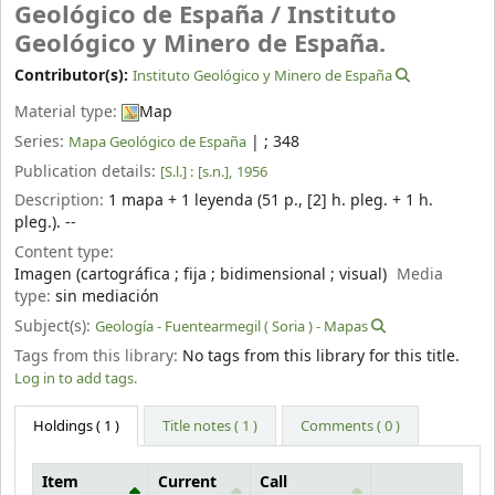
Geológico de España /
Instituto
Geológico y Minero de España.
Contributor(s):
Instituto Geológico y Minero de España
Material type:
Map
Series:
|
; 348
Mapa Geológico de España
Publication details:
[S.l.] :
[s.n.],
1956
Description:
1 mapa + 1 leyenda (51 p., [2] h. pleg. + 1 h.
pleg.). --
Content type:
Imagen (cartográfica ; fija ; bidimensional ; visual)
Media
type:
sin mediación
Subject(s):
Geología - Fuentearmegil ( Soria ) - Mapas
Tags from this library:
No tags from this library for this title.
Log in to add tags.
Holdings
( 1 )
Title notes ( 1 )
Comments ( 0 )
Item
Current
Call