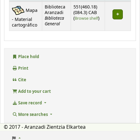
Holdings
Biblioteca
551(460.18)
Mapa
Aranzadi
(084.3) CAB
Biblioteca
(Opens below)
(
Browse shelf
)
- Material
General
cartográfico
Place hold
Print
Cite
Add to your cart
Save record
More searches
© 2017 - Aranzadi Zientzia Elkartea