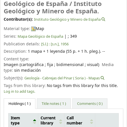
Geológico de España /
Instituto
Geológico y Minero de España.
Contributor(s):
Instituto Geológico y Minero de España
Material type:
Map
Series:
|
; 349
Mapa Geológico de España
Publication details:
[S.l.] :
[s.n.],
1956
Description:
1 mapa + 1 leyenda (55 p. + 1 h. pleg.). --
Content type:
Imagen (cartográfica ; fija ; bidimensional ; visual)
Media
type:
sin mediación
Subject(s):
Geología - Cabrejas del Pinar ( Soria ) - Mapas
Tags from this library:
No tags from this library for this title.
Log in to add tags.
Holdings
( 1 )
Title notes ( 1 )
Comments ( 0 )
Item
Current
Call
type
library
number