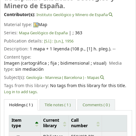
Minero de España.
Contributor(s):
Instituto Geológico y Minero de España
Material type:
Map
Series:
|
; 363
Mapa Geológico de España
Publication details:
[S.l.] :
[s.n.],
1956
Description:
1 mapa + 1 leyenda (108 p., [1] h. pleg.). --
Content type:
Imagen (cartográfica ; fija ; bidimensional ; visual)
Media
type:
sin mediación
Subject(s):
Geología - Manresa ( Barcelona ) - Mapas
Tags from this library:
No tags from this library for this title.
Log in to add tags.
Holdings
( 1 )
Title notes ( 1 )
Comments ( 0 )
Item
Current
Call
type
library
number
Holdings