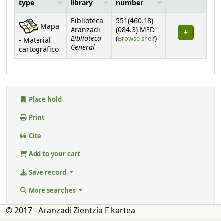
type
library
number
Holdings
Biblioteca
551(460.18)
Mapa
Aranzadi
(084.3) MED
Biblioteca
(Opens below)
(
Browse shelf
)
- Material
General
cartográfico
Place hold
Print
Cite
Add to your cart
Save record
More searches
© 2017 - Aranzadi Zientzia Elkartea