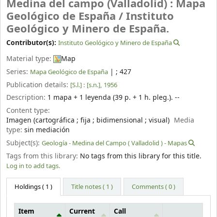
Medina del campo (Valladolid) : Mapa
Geológico de España /
Instituto
Geológico y Minero de España.
Contributor(s):
Instituto Geológico y Minero de España
Material type:
Map
Series:
|
; 427
Mapa Geológico de España
Publication details:
[S.l.] :
[s.n.],
1956
Description:
1 mapa + 1 leyenda (39 p. + 1 h. pleg.). --
Content type:
Imagen (cartográfica ; fija ; bidimensional ; visual)
Media
type:
sin mediación
Subject(s):
Geología - Medina del Campo ( Valladolid ) - Mapas
Tags from this library:
No tags from this library for this title.
Log in to add tags.
Holdings
( 1 )
Title notes ( 1 )
Comments ( 0 )
Item
Current
Call