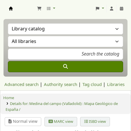
Aranzadi Zientzia Elkartea Liburutegia
Advanced search
Authority search
Tag cloud
Libraries
Home
Details for:
Medina del campo (Valladolid) : Mapa Geológico de
España /
Normal view
MARC view
ISBD view