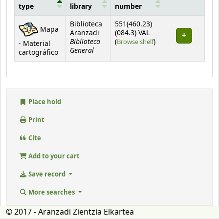
type
library
number
Holdings
Biblioteca
551(460.23)
Mapa
Aranzadi
(084.3) VAL
Biblioteca
(Opens below)
(
Browse shelf
)
- Material
General
cartográfico
Place hold
Print
Cite
Add to your cart
Save record
More searches
© 2017 - Aranzadi Zientzia Elkartea