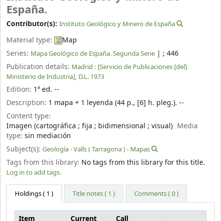
España.
Contributor(s):
Instituto Geológico y Minero de España
Material type:
Map
Series:
|
; 446
Mapa Geológico de España. Segunda Serie
Publication details:
Madrid :
[Servicio de Publicaciones [del]
Ministerio de Industria],
D.L. 1973
Edition:
1ª ed. --
Description:
1 mapa + 1 leyenda (44 p., [6] h. pleg.). --
Content type:
Imagen (cartográfica ; fija ; bidimensional ; visual)
Media
type:
sin mediación
Subject(s):
Geología - Valls ( Tarragona ) - Mapas
Tags from this library:
No tags from this library for this title.
Log in to add tags.
Holdings
( 1 )
Title notes ( 1 )
Comments ( 0 )
Item
Current
Call