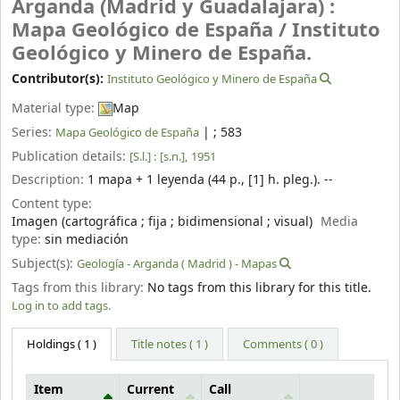
Arganda (Madrid y Guadalajara) :
Mapa Geológico de España /
Instituto
Geológico y Minero de España.
Contributor(s):
Instituto Geológico y Minero de España
Material type:
Map
Series:
|
; 583
Mapa Geológico de España
Publication details:
[S.l.] :
[s.n.],
1951
Description:
1 mapa + 1 leyenda (44 p., [1] h. pleg.). --
Content type:
Imagen (cartográfica ; fija ; bidimensional ; visual)
Media
type:
sin mediación
Subject(s):
Geología - Arganda ( Madrid ) - Mapas
Tags from this library:
No tags from this library for this title.
Log in to add tags.
Holdings
( 1 )
Title notes ( 1 )
Comments ( 0 )
Item
Current
Call