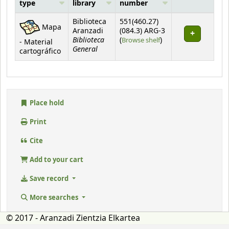
type
library
number
Holdings
Biblioteca
551(460.27)
Mapa
Aranzadi
(084.3) ARG-3
Biblioteca
(Opens below)
(
Browse shelf
)
- Material
General
cartográfico
Place hold
Print
Cite
Add to your cart
Save record
More searches
© 2017 - Aranzadi Zientzia Elkartea