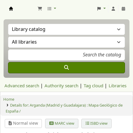
Aranzadi Zientzia Elkartea Liburutegia
Advanced search
Authority search
Tag cloud
Libraries
Home
Details for:
Arganda (Madrid y Guadalajara) : Mapa Geológico de
España /
Normal view
MARC view
ISBD view