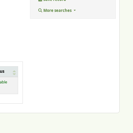
More searches
tus
lable