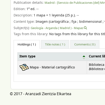
Publication details:
Madrid :
[Servicio de Publicaciones [del] Min
Edition:
1ª ed. --
Description:
1 mapa + 1 leyenda (25 p.). --
Content type:
Imagen (cartográfica ; fija ; bidimensional ; 
Subject(s):
Geología - Arganda ( Madrid ) - Mapas
Tags from this library:
No tags from this library for this tit
Holdings
( 1 )
Title notes ( 1 )
Comments ( 0 )
Item type
Current li
Holdings
Biblioteca
Mapa - Material cartográfico
Biblioteca
© 2017 - Aranzadi Zientzia Elkartea