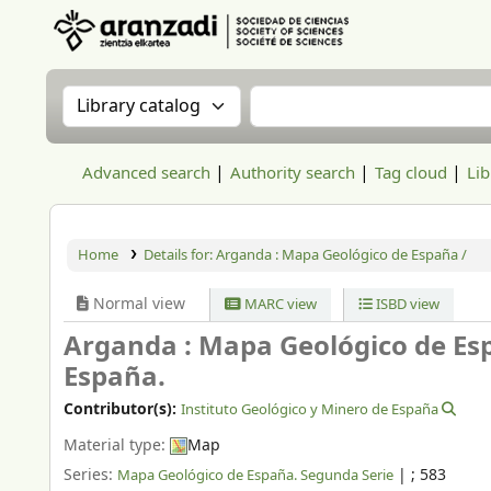
Aranzadi Zientzia Elkartea Liburutegia
Search the catalog by:
Search the catalog
Advanced search
Authority search
Tag cloud
Lib
Home
Details for:
Arganda : Mapa Geológico de España /
Normal view
MARC view
ISBD view
Arganda : Mapa Geológico de Es
España.
Contributor(s):
Instituto Geológico y Minero de España
Material type:
Map
Series:
|
; 583
Mapa Geológico de España. Segunda Serie