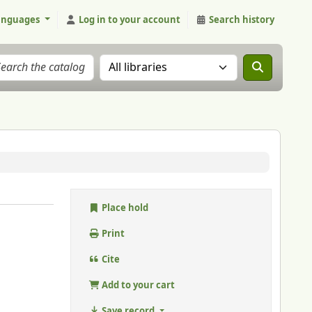
anguages
Log in to your account
Search history
Search the catalog in:
Place hold
Print
Cite
Add to your cart
Save record