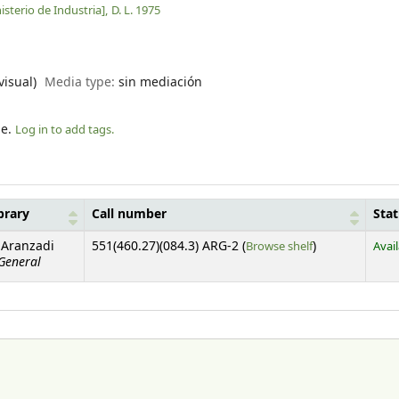
isterio de Industria],
D. L. 1975
visual)
Media type:
sin mediación
le.
Log in to add tags.
brary
Call number
Sta
(Opens below)
 Aranzadi
551(460.27)(084.3) ARG-2 (
Browse shelf
)
Avai
 General