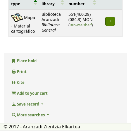
type
library
number
Holdings
Biblioteca
551(460.28)
Mapa
Aranzadi
(084.3) MON
Biblioteca
(Opens below)
(
Browse shelf
)
- Material
General
cartográfico
Place hold
Print
Cite
Add to your cart
Save record
More searches
© 2017 - Aranzadi Zientzia Elkartea