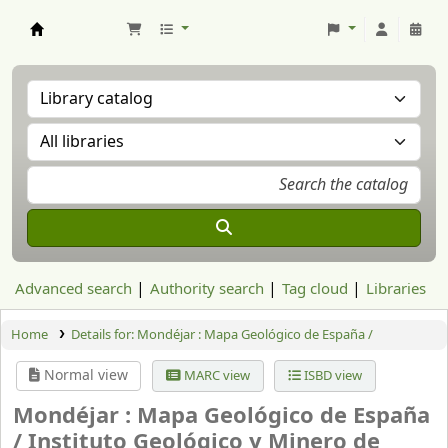
Aranzadi Zientzia Elkartea Liburutegia
Advanced search
Authority search
Tag cloud
Libraries
Home
Details for:
Mondéjar : Mapa Geológico de España /
Normal view
MARC view
ISBD view
Mondéjar : Mapa Geológico de España
/
Instituto Geológico y Minero de