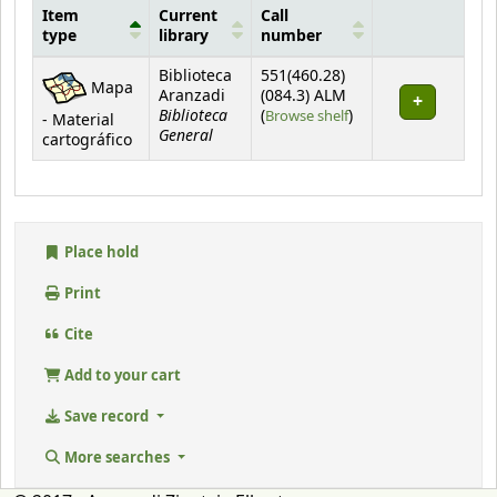
Item
Current
Call
type
library
number
Holdings
Biblioteca
551(460.28)
Mapa
Aranzadi
(084.3) ALM
Biblioteca
(Opens below)
(
Browse shelf
)
- Material
General
cartográfico
Place hold
Print
Cite
Add to your cart
Save record
More searches