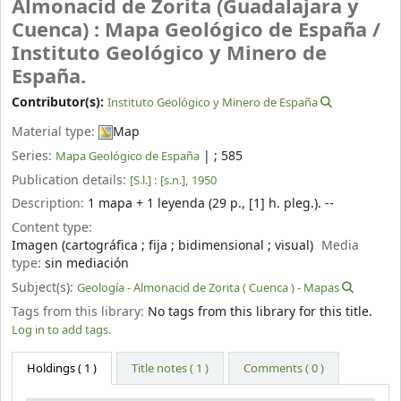
Almonacid de Zorita (Guadalajara y
Cuenca) : Mapa Geológico de España /
Instituto Geológico y Minero de
España.
Contributor(s):
Instituto Geológico y Minero de España
Material type:
Map
Series:
|
; 585
Mapa Geológico de España
Publication details:
[S.l.] :
[s.n.],
1950
Description:
1 mapa + 1 leyenda (29 p., [1] h. pleg.). --
Content type:
Imagen (cartográfica ; fija ; bidimensional ; visual)
Media
type:
sin mediación
Subject(s):
Geología - Almonacid de Zorita ( Cuenca ) - Mapas
Tags from this library:
No tags from this library for this title.
Log in to add tags.
Holdings
( 1 )
Title notes ( 1 )
Comments ( 0 )