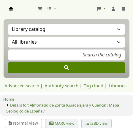
Aranzadi Zientzia Elkartea Liburutegia
Advanced search
Authority search
Tag cloud
Libraries
Home
Details for:
Almonacid de Zorita (Guadalajara y Cuenca) : Mapa
Geológico de España /
Normal view
MARC view
ISBD view