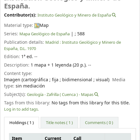
España.
Contributor(s):
Instituto Geológico y Minero de España
Material type:
Map
Series:
|
; 588
Mapa Geológico de España
Publication details:
Madrid :
Instituto Geológico y Minero de
España,
D.L. 1970
Edition:
1ª ed. --
Description:
1 mapa + 1 leyenda (20 p.). --
Content type:
Imagen (cartográfica ; fija ; bidimensional ; visual)
Media
type:
sin mediación
Subject(s):
Geología - Zafrilla ( Cuenca ) - Mapas
Tags from this library:
No tags from this library for this title.
Log in to add tags.
Holdings
( 1 )
Title notes ( 1 )
Comments ( 0 )
Item
Current
Call