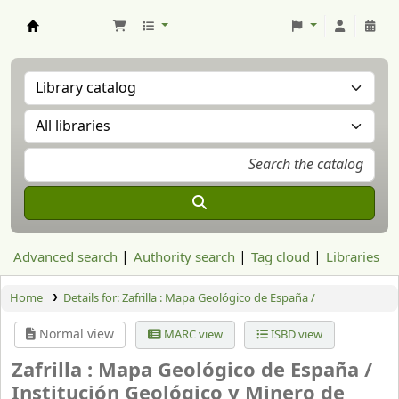
Aranzadi Zientzia Elkartea Liburutegia
Advanced search
Authority search
Tag cloud
Libraries
Home
Details for:
Zafrilla : Mapa Geológico de España /
Normal view
MARC view
ISBD view
Zafrilla : Mapa Geológico de España /
Institución Geológico y Minero de