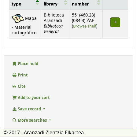
type
library
number
Holdings
Biblioteca
551(460.28)
Mapa
Aranzadi
(084.3) ZAF
Biblioteca
(Opens below)
(
Browse shelf
)
- Material
General
cartográfico
Place hold
Print
Cite
Add to your cart
Save record
More searches
© 2017 - Aranzadi Zientzia Elkartea