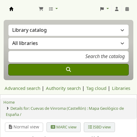
Aranzadi Zientzia Elkartea Liburutegia
Advanced search
Authority search
Tag cloud
Libraries
Home
Details for:
Cuevas de Vinroma (Castellón) : Mapa Geológico de
España /
Normal view
MARC view
ISBD view