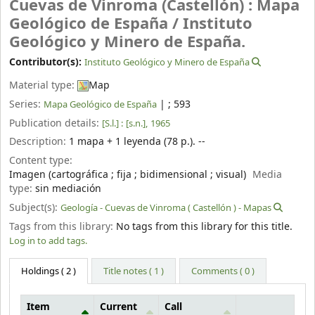
Cuevas de Vinroma (Castellón) : Mapa
Geológico de España /
Instituto
Geológico y Minero de España.
Contributor(s):
Instituto Geológico y Minero de España
Material type:
Map
Series:
|
; 593
Mapa Geológico de España
Publication details:
[S.l.] :
[s.n.],
1965
Description:
1 mapa + 1 leyenda (78 p.). --
Content type:
Imagen (cartográfica ; fija ; bidimensional ; visual)
Media
type:
sin mediación
Subject(s):
Geología - Cuevas de Vinroma ( Castellón ) - Mapas
Tags from this library:
No tags from this library for this title.
Log in to add tags.
Holdings
( 2 )
Title notes ( 1 )
Comments ( 0 )
Item
Current
Call