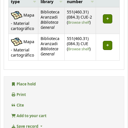
type
library
number
Holdings
Biblioteca
551(460.31)
Mapa
Aranzadi
(084.3) CUE-2
Biblioteca
(Opens below)
(
Browse shelf
)
- Material
General
cartográfico
Biblioteca
551(460.31)
Mapa
Aranzadi
(084.3) CUE
Biblioteca
(Opens below)
(
Browse shelf
)
- Material
General
cartográfico
Place hold
Print
Cite
Add to your cart
Save record