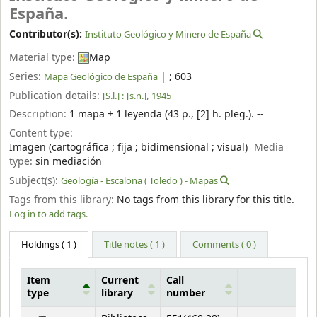
España.
Contributor(s):
Instituto Geológico y Minero de España
Material type:
Map
Series:
|
; 603
Mapa Geológico de España
Publication details:
[S.l.] :
[s.n.],
1945
Description:
1 mapa + 1 leyenda (43 p., [2] h. pleg.). --
Content type:
Imagen (cartográfica ; fija ; bidimensional ; visual)
Media
type:
sin mediación
Subject(s):
Geología - Escalona ( Toledo ) - Mapas
Tags from this library:
No tags from this library for this title.
Log in to add tags.
Holdings
( 1 )
Title notes ( 1 )
Comments ( 0 )
Item
Current
Call
type
library
number
Holdings